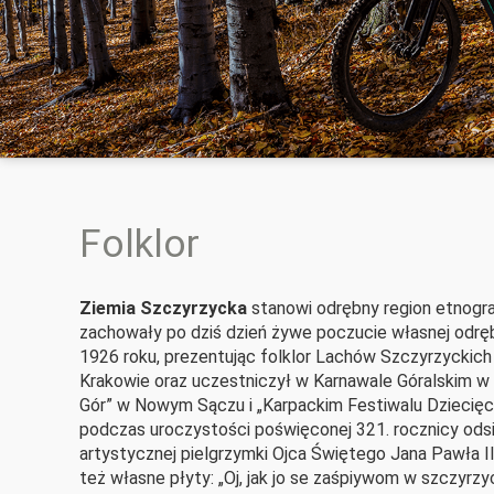
Folklor
Ziemia Szczyrzycka
stanowi odrębny region etnogra
zachowały po dziś dzień żywe poczucie własnej odręb
1926 roku, prezentując folklor Lachów Szczyrzyckich
Krakowie oraz uczestniczył w Karnawale Góralskim w
Gór” w Nowym Sączu i „Karpackim Festiwalu Dziecięcy
podczas uroczystości poświęconej 321. rocznicy odsie
artystycznej pielgrzymki Ojca Świętego Jana Pawła 
też własne płyty: „Oj, jak jo se zaśpiywom w szczyrzyc