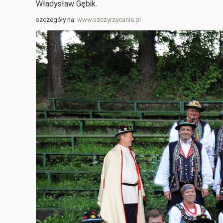
Władysław Gębik.
szczegóły na:
www.szczyrzycanie.pl