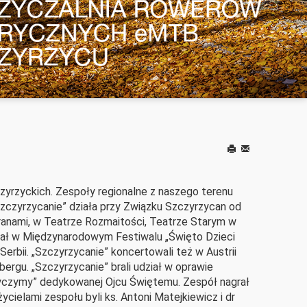
Drukuj
E-
mail
yrzyckich. Zespoły regionalne z naszego terenu
Szczyrzycanie” działa przy Związku Szczyrzycan od
aranami, w Teatrze Rozmaitości, Teatrze Starym w
ział w Międzynarodowym Festiwalu „Święto Dzieci
rbii. „Szczyrzycanie” koncertowali też w Austrii
ergu. „Szczyrzycanie” brali udział w oprawie
 życzymy” dedykowanej Ojcu Świętemu. Zespół nagrał
ycielami zespołu byli ks. Antoni Matejkiewicz i dr