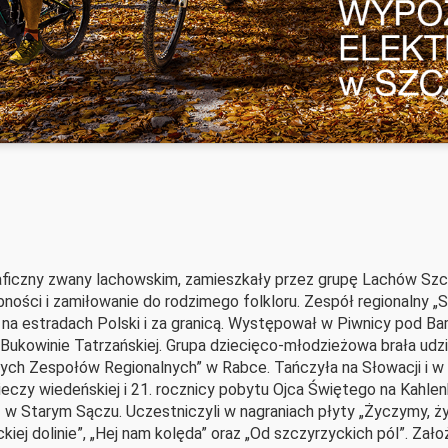
ficzny zwany lachowskim, zamieszkały przez grupę Lachów Szcz
ności i zamiłowanie do rodzimego folkloru. Zespół regionalny „
 na estradach Polski i za granicą. Występował w Piwnicy pod B
 Bukowinie Tatrzańskiej. Grupa dziecięco-młodzieżowa brała ud
ch Zespołów Regionalnych” w Rabce. Tańczyła na Słowacji i w Se
czy wiedeńskiej i 21. rocznicy pobytu Ojca Świętego na Kahlenb
II w Starym Sączu. Uczestniczyli w nagraniach płyty „Życzymy,
kiej dolinie”, „Hej nam kolęda” oraz „Od szczyrzyckich pól”. Założ