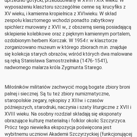
uprzednio gotycki, przebudowany w XVIII i XIX wieku. W
wyposażeniu klasztoru szczególnie cenne są: krucyfiks z
XV wieku, i kamienna kropielnica z XVIwieku. W skład
zespołu klasztornego wchodzi ponadto zabytkowy
spichlerz murowany z XVII w., z obszerną sienią posiadającą
sklepienie kolebkowe oraz z pięknym kamiennym portalem,
ozdobionym herbem Korczak. W 1954 r. w klasztorze
zorganizowano muzeum w którego zbiorach m.in. znajduje
się kolekcja starych obrazów, wśród których dwa malowane
są ręką Stanisława Samostrzelnika (1476-1541),
nadwornego malarza króla Zygmunta Starego.
Miłośników militariów zachwycić mogą bogate zbiory broni
palnej i siecznej. Są tu też zbiory numizmatyczne,
staropolskie zegary, rękopisy z XIIIw. i czasów
późniejszych, starodruki, naczynia i szaty liturgiczne z XVII i
XVIII wieku. Na osobny rozdział składają się eksponaty
obrazujące kulturę materialną i folklor okolic Szczyrzyca.
Prócz tego niewielka ekspozycja poświęcona jest
wybitnemu uczniowi Akademii Szczyrzyckiej (funkcjonującej