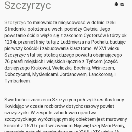
Szczyrzyc
Drukuj
E-
mail
Szczyrzyc
to malownicza miejscowość w dolinie rzeki
Stradomki, położona u wsch. podnóży Cietnia. Jego
powstanie ściśle wiąże się z zakonem Cystersów którzy ok.
1234r. przenieśli się tutaj z Ludźmierza na Podhalu, budując
pierwszy kościół i zabudowania klasztorne. W XVI wieku
Szczyrzyc stał się stolicą dużego powiatu obejmującego
76 parafii miejskich i wiejskich łącznie z Tyńcem (część
dzisiejszego Krakowa), Wieliczką, Bochnią, Wiśniczem,
Dobczycami, Myślenicami, Jordanowem, Lanckoroną, i
Tymbarkiem.
Świetności i znaczeniu Szczyrzyca położyli kres Austriacy,
likwidując w czasie rozbiorów dotychczasowy powiat
szczyrzycki. W zespole zabudowań opactwa
szczyrzyckiego wyróżniającym się obiektem jest murowany
kościół z 1620 r. pod wezwaniem Najświętszej Marii Panny,