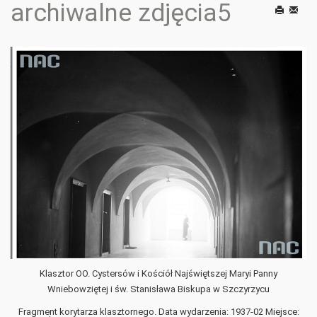
archiwalne zdjęcia5
Drukuj
E-
mail
Klasztor OO. Cystersów i Kościół Najświętszej Maryi Panny
Wniebowziętej i św. Stanisława Biskupa w Szczyrzycu
Fragment korytarza klasztornego. Data wydarzenia: 1937-02 Miejsce: